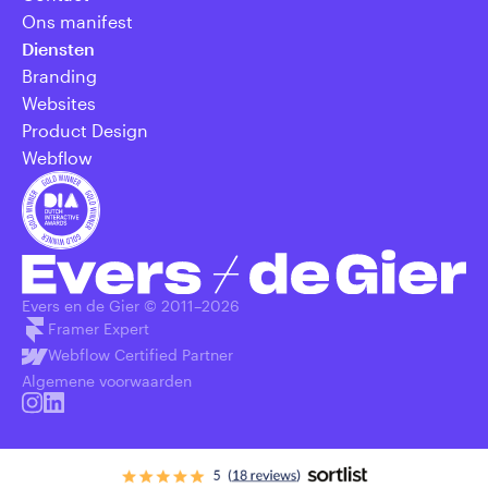
Ons manifest
Diensten
Branding
Websites
Product Design
Webflow
Evers en de Gier © 2011–
2026
Framer Expert
Webflow Certified Partner
Algemene voorwaarden