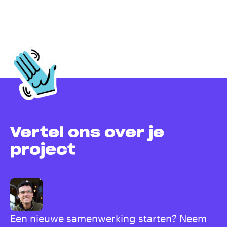
Vertel ons over je
project
Een nieuwe samenwerking starten? Neem