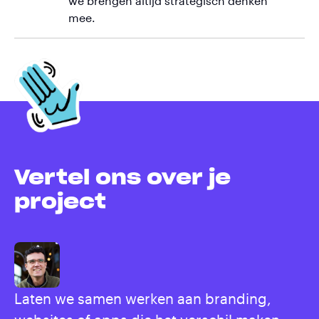
we brengen altijd strategisch denken
mee.
Vertel ons over je
project
Laten we samen werken aan branding,