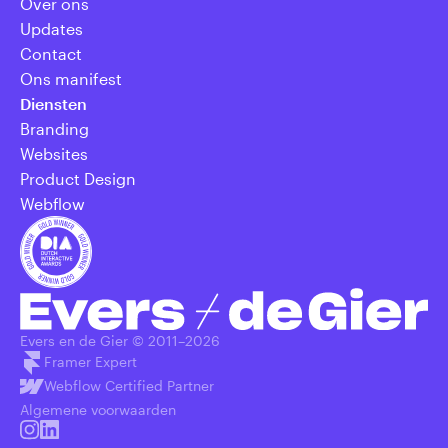
Over ons
Updates
Contact
Ons manifest
Diensten
Branding
Websites
Product Design
Webflow
Evers en de Gier © 2011–
2026
Framer Expert
Webflow Certified Partner
Algemene voorwaarden