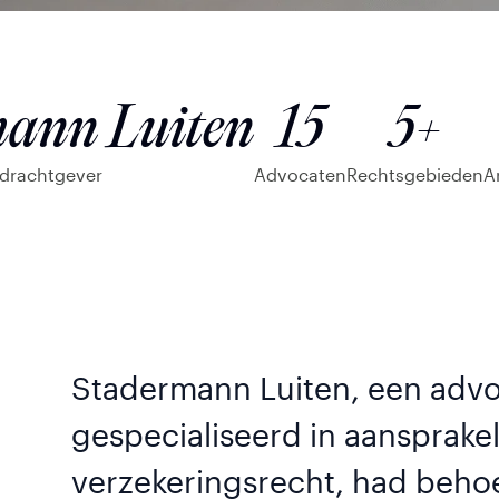
ann Luiten
15
5+
drachtgever
Advocaten
Rechtsgebieden
A
Stadermann Luiten, een adv
gespecialiseerd in aansprakel
verzekeringsrecht, had beho