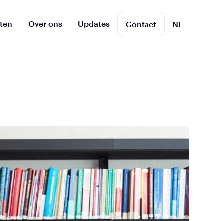
cten
Over ons
Updates
Contact
NL
EN