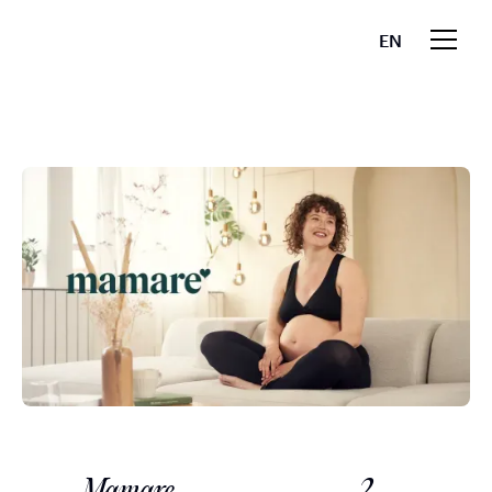
EN
Mamare
2