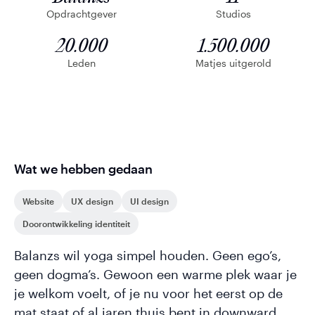
Opdrachtgever
Studios
20.000
1.500.000
Leden
Matjes uitgerold
Wat we hebben gedaan
Website
UX design
UI design
Doorontwikkeling identiteit
Balanzs wil yoga simpel houden. Geen ego’s,
geen dogma’s. Gewoon een warme plek waar je
je welkom voelt, of je nu voor het eerst op de
mat staat of al jaren thuis bent in downward