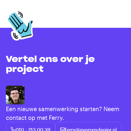
Vertel ons over je
project
Een nieuwe samenwerking starten? Neem
contact op met Ferry.
010 - 213 00 39
ferry@eversendegier.nl